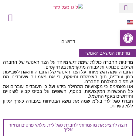
לתוכן
הסטורי של סגל
בין לקוחותינו
פתח סרגל נגישות
דרושים
מדיניות המשאב האנושי
מדיניות החברה כוללת שימת דגש מיוחד על הצד האנושי של החברה
ושילוב טכנולוגיות עבודה מתקדמות בפרויקטים.
החברה שמה דגש מיוחד על הצד האנושי של החברה ודואגת לשביעות
רצון עובדיה, תוך העצמתם וחיזוקם, כי אנו מאמינים שעובדינו הם
שותפים להצלחת החברה.
אנו מאמינים כי מקצועיות מתחילה בידע ועל כן העובדים עוברים את
כל ההכשרות המקצועיות, בנוסף, חשופים על בסיס קבוע לשינויים
וחידושים בענף החשמל.
חברת סגל לזר בע"מ שמה את נושא הבטיחות בעבודה כערך עליון
ללא פשרות.
רוצה להציע את מועמדותי לחברת סגל לזר, מלא/י פרטים ונחזור
אליך