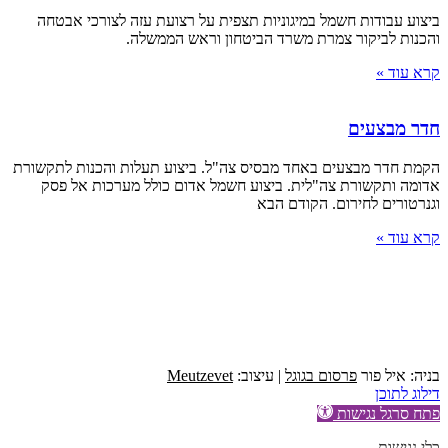
ביצוע עבודות חשמל במיגוניות תצפית על רצועת עזה לצורכי אבטחה
והכנות לביקור צמרת משרד הביטחון וראש הממשלה.
קרא עוד »
חדר מבצעים
הקמת חדר מבצעים באחד מבסיס צה"ל. ביצוע תעלות והכנות לתקשורת
אדומה ותקשורת צה"לית. ביצוע חשמל אדום כולל מערכות אל פסק
וגנרטורים לחירום. הקודם הבא
קרא עוד »
קיבוץ יקום | טלפון:
09-9589377
| פקס:
| 09-
office@segalazar.co.il
6818255
קיבוץ יקום | טלפון:
09-9589377
פקס:
| 09-6818255
office@segalazar.co.il
בניה: איל פור
פרסום בגוגל
| עיצוב:
Meutzevet
דילוג לתוכן
פתח סרגל נגישות
כלי נגישות